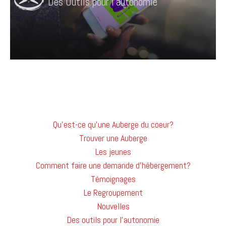
Des Outils pour l'autonomie
Qu'est-ce qu'une Auberge du coeur?
Trouver une Auberge
Les jeunes
Comment faire une demande d'hébergement?
Témoignages
Le Regroupement
Nouvelles
Des outils pour l'autonomie