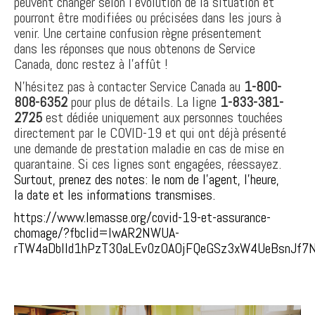
peuvent changer selon l’évolution de la situation et
pourront être modifiées ou précisées dans les jours à
venir. Une certaine confusion règne présentement
dans les réponses que nous obtenons de Service
Canada, donc restez à l’affût !
N’hésitez pas à contacter Service Canada au
1-800-
808-6352
pour plus de détails. La ligne
1-833-381-
2725
est dédiée uniquement aux personnes touchées
directement par le COVID-19 et qui ont déjà présenté
une demande de prestation maladie en cas de mise en
quarantaine. Si ces lignes sont engagées, réessayez.
Surtout, prenez des notes: le nom de l’agent, l’heure,
la date et les informations transmises.
https://www.lemasse.org/covid-19-et-assurance-
chomage/?fbclid=IwAR2NWUA-
rTW4aDbIld1hPzT30aLEv0zOAOjFQeGSz3xW4UeBsnJf7