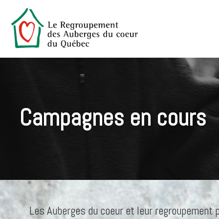
Campagnes en cours
Les Auberges du coeur et leur regroupement p