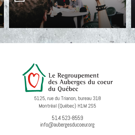
5125, rue du Trianon, bureau 318
Montréal (Québec) H1M 2S5
514 523-8559
info@aubergesducoeur.org