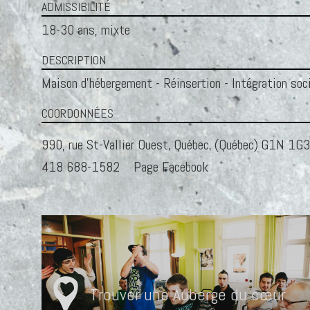
ADMISSIBILITÉ
18-30 ans, mixte
DESCRIPTION
Maison d'hébergement - Réinsertion - Intégration soc
COORDONNÉES
990, rue St-Vallier Ouest
,
Québec
,
(Québec)
G1N 1G3
418 688-1582
Page Facebook
Trouver une Auberge du cœur