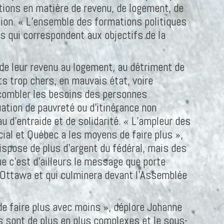
ctions en matière de revenu, de logement, de
ation. « L’ensemble des formations politiques
s qui correspondent aux objectifs de la
e leur revenu au logement, au détriment de
s trop chers, en mauvais état, voire
à combler les besoins des personnes
uation de pauvreté ou d’itinérance non
u d’entraide et de solidarité. « L’ampleur des
al et Québec a les moyens de faire plus »,
ispose de plus d’argent du fédéral, mais des
e c’est d’ailleurs le message que porte
 Ottawa et qui culminera devant l’Assemblée
 faire plus avec moins », déplore Johanne
s sont de plus en plus complexes et le sous-