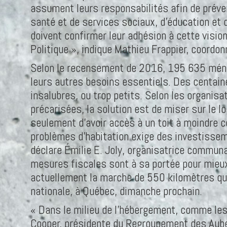
assument leurs responsabilités afin de préven
santé et de services sociaux, d’éducation et d
doivent confirmer leur adhésion à cette visio
Politique », indique Mathieu Frappier, coord
Selon le recensement de 2016, 195 635 ménag
leurs autres besoins essentiels. Des centain
insalubres, ou trop petits. Selon les organis
précarisées, la solution est de miser sur le 
seulement d’avoir accès à un toit à moindre c
problèmes d’habitation exige des investissem
déclare Émilie E. Joly, organisatrice commun
mesures fiscales sont à sa portée pour mieux
actuellement la marche de 550 kilomètres qu
nationale, à Québec, dimanche prochain.
« Dans le milieu de l’hébergement, comme le
Cooper, présidente du Regroupement des Auber