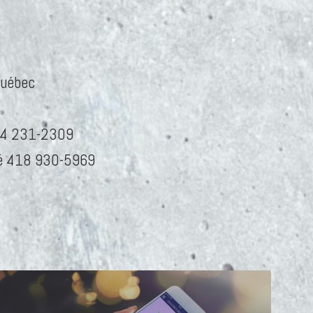
Québec
514 231-2309
té 418 930-5969