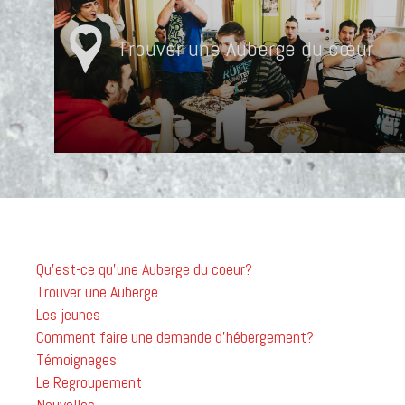
Trouver une Auberge du cœur
Qu'est-ce qu'une Auberge du coeur?
Trouver une Auberge
Les jeunes
Comment faire une demande d'hébergement?
Témoignages
Le Regroupement
Nouvelles