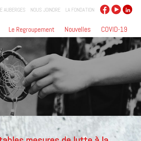
E AUBERGES
NOUS JOINDRE
LA FONDATION
Nouvelles
COVID-19
Le Regroupement
ables mesures de lutte à la