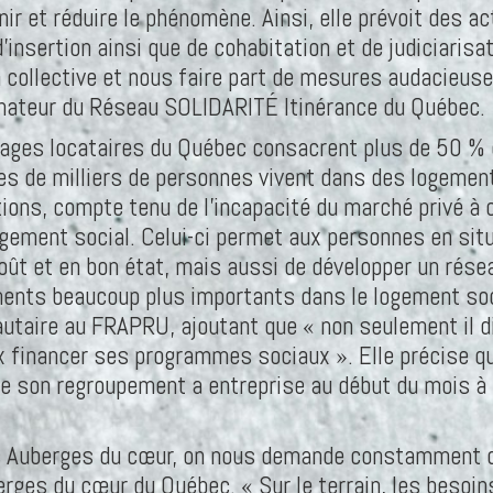
ir et réduire le phénomène. Ainsi, elle prévoit des a
’insertion ainsi que de cohabitation et de judiciaris
n collective et nous faire part de mesures audacieuse
onnateur du Réseau SOLIDARITÉ Itinérance du Québec.
es locataires du Québec consacrent plus de 50 % d
es de milliers de personnes vivent dans des logement
ations, compte tenu de l’incapacité du marché privé 
logement social. Celui-ci permet aux personnes en sit
oût et en bon état, mais aussi de développer un résea
ents beaucoup plus importants dans le logement soci
autaire au FRAPRU, ajoutant que « non seulement il d
 financer ses programmes sociaux ». Elle précise qu
e son regroupement a entreprise au début du mois à
s Auberges du cœur, on nous demande constamment de
ges du cœur du Québec. « Sur le terrain, les besoin