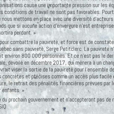
anisations cause une importante pression sur les équ
s conditions de travail ne sont pas favorables. Pourta
 nous mettons en place avec une diversité d’acteurs
nds que si aucune action d’envergure n’est entreprise
ortira perdant. »
 pour combattre la pauvreté, et force est de constate
Québec sans pauvreté, Serge Petitclerc. La pauvreté n’
it environ 800 000 personnes. Et ce n’est pas le der
ciale, dévoilé en décembre 2017, qui mènera à un cha
vrait viser la sortie de la pauvreté pour l’ensemble
 concrètes et précises comme un accès plus facile 
re, le retrait des pénalités financières prévues par 
 enfants. »
ée du prochain gouvernement et n’accepteront pas de 
SIQ.