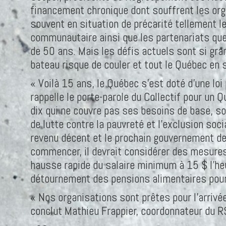
financement chronique dont souffrent les org
souvent en situation de précarité tellement le
communautaire ainsi que les partenariats que
de 50 ans. Mais les défis actuels sont si gra
bateau risque de couler et tout le Québec en s
« Voilà 15 ans, le Québec s’est doté d’une loi
rappelle le porte-parole du Collectif pour un 
dix qui ne couvre pas ses besoins de base, so
de lutte contre la pauvreté et l’exclusion so
revenu décent et le prochain gouvernement de
commencer, il devrait considérer des mesures
hausse rapide du salaire minimum à 15 $ l’heu
détournement des pensions alimentaires pour
« Nos organisations sont prêtes pour l’arriv
conclut Mathieu Frappier, coordonnateur du R